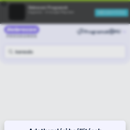
×
Debreceni Programok
MEGNYITÁS
Ingyenes - A Google Play-ben
Programok