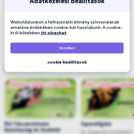
Adatkezelési beállítások
Weboldalunkon a felhasználói élmény színvonalának
emelése érdekében cookie-kat használunk. A cookie-
król bővebben
itt olvashat
.
Rendben
cookie beállítások
8
találat a listában
művészet
színház
szabadtéri
zene
színház
szabadté
Élő Táncarchívum:
Operettgála
Kalotaszeg és Szatmár
Nagyerdei Szabadtéri