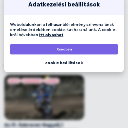
Adatkezelési beállítások
Weboldalunkon a felhasználói élmény színvonalának
emelése érdekében cookie-kat használunk. A cookie-
król bővebben
itt olvashat
.
Rendben
cookie beállítások
1
találat a listában
sport
szabadtéri
családi
Az 51. Debrecen Nagydíj |