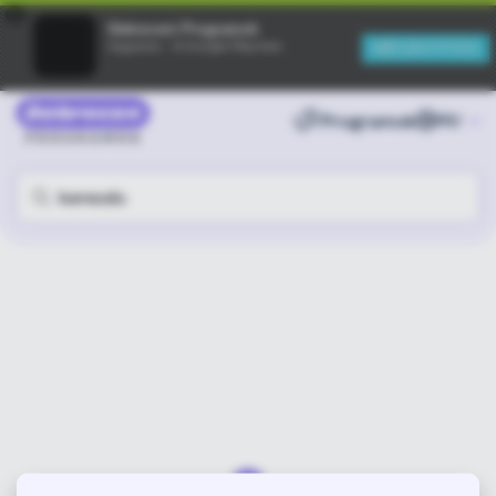
×
Debreceni Programok
MEGNYITÁS
Ingyenes - A Google Play-ben
Programok