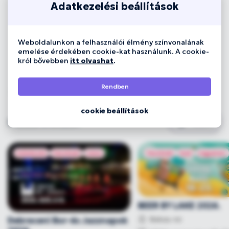
Adatkezelési beállítások
Weboldalunkon a felhasználói élmény színvonalának
emelése érdekében cookie-kat használunk. A cookie-
król bővebben
itt olvashat
.
Rendben
cookie beállítások
3
találat a listában
Szűrő
művészet
fesztivál
zene
fesztivál
buli
ingyenes
BEER BY LAKE 2026.
Békás-tó
Debreceni Bor-és Jazznapok