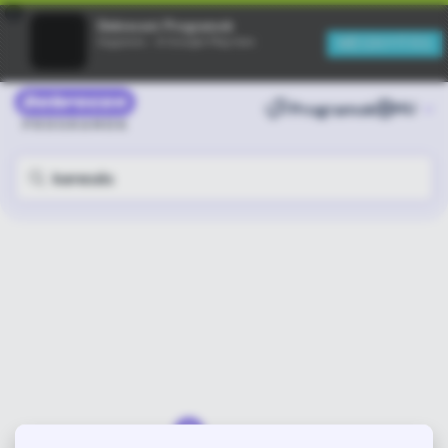
×
Debreceni Programok
MEGNYITÁS
Ingyenes - A Google Play-ben
Programok