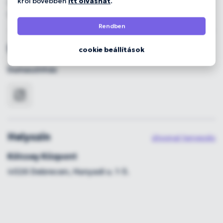
król bővebben
itt olvashat
.
:: Kölcsey Központ - Debrecen, Hunyadi u. 1-3.
:: Tourinform - Debrecen, Piac u. 20.
Rendben
Szervező
cookie beállítások
Dumaszínház
Helyszín
útvonal tervezés
Kölcsey Központ
4026 Debrecen, Hunyadi u. 1-3.