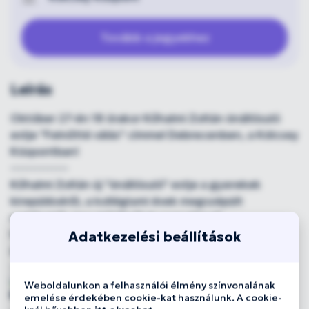
Tovább a jegyekhez
Leírás
Október 27-én 18 órakor Kőhalmi Zoltán önállósuló
estje "Felnőtté válás" címmel Debrecenben, a Kölcsey
Központban!
--------------
Kőhalmi Zoltán új "önállósuló" estje a gyerekek
kirepüléséről, a kollégiumi évek megszépült
emlékeiről, üres hűtőkről és nem létező
főzőtudományáról - a felnőtté válásról és egy új
Adatkezelési beállítások
életszakasz elkezdésének kalandjairól.
--------------
Weboldalunkon a felhasználói élmény színvonalának
Elővételes belépőjegyek kaphatók:
emelése érdekében cookie-kat használunk. A cookie-