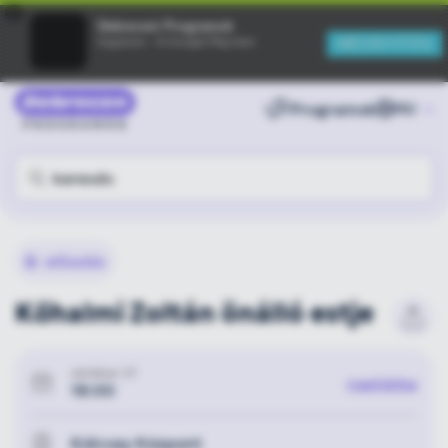
×
Debreceni Programok
MEGNYITÁS
Ingyenes - A Google Play-ben
Programok
🎤
előadás
Kőhalmi Zoltán önálló estje
október 27.
naptárba
18:00
Kölcsey Központ