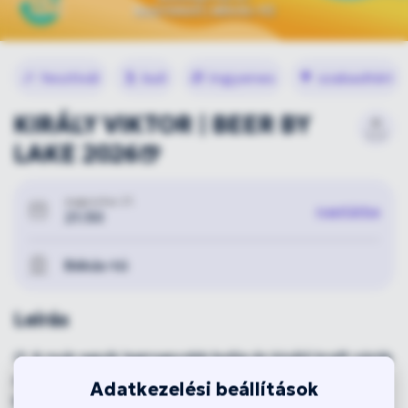
🎉
fesztivál
🕺
buli
🎁
ingyenes
🌳
szabadtéri
KIRÁLY VIKTOR | BEER BY
LAKE 2026🍺
augusztus 21.
naptárba
21:30
Békás-tó
Leírás
🍺 A nyár egyik legnagyobb bulija és kiváló kraft sörök
a Nagyerdő szívében, a Békás-tónál! 🎶
Adatkezelési beállítások
Király Viktor | 2026. augusztus 21. – 21:30