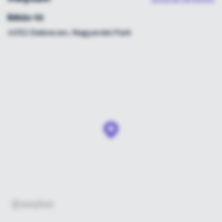
Békás-tó
4032 Debrecen, Nagyerdei Park