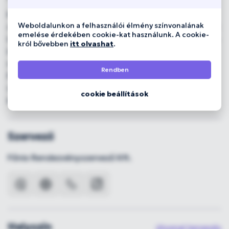
Király Viktor a New Yorkban született énekes-
Weboldalunkon a felhasználói élmény színvonalának
dalszerző, aki 2008-ban a Megasztár 4 győzteseként
emelése érdekében cookie-kat használunk. A cookie-
lett az „Év hangja”. 🎤 Azóta a hazai pop és R&B egyik
król bővebben
itt olvashat
.
legismertebb előadója: olyan slágerek fűződnek a
nevéhez, mint a Solo, a Crazy vagy a Forgószél.
Rendben
Pályája során az amerikai The Voice-ban is
versenyzett, Adam Levine csapatában a legjobbak
cookie beállítások
közé jutva. 🌟
Szervező
Főnix Rendezvényszervező Kft.
Helyszín
útvonal tervezés