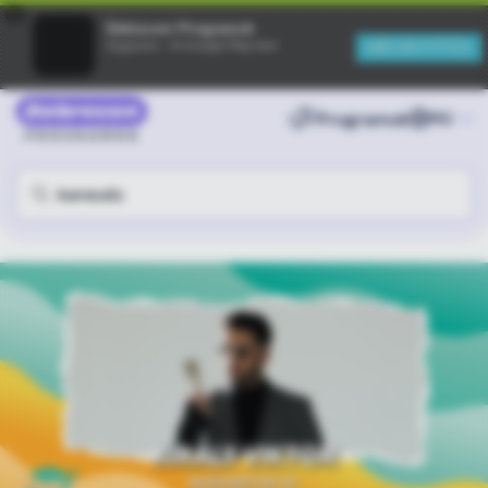
×
Debreceni Programok
MEGNYITÁS
Ingyenes - A Google Play-ben
Programok