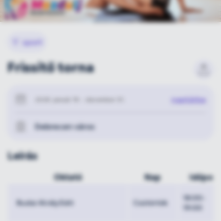
🏅
sport
Frissítő torna
naptárba
2026. január 19. - december 31.
Debrecen város
Leírás
Oktató
Nap
Időpon
18:00-
Budai-Király Edit
Csütörtök
19:00