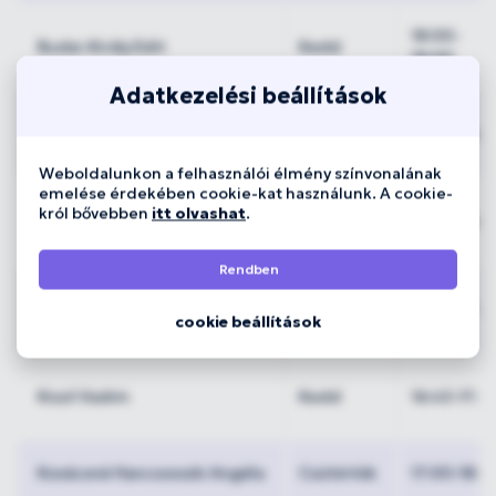
18:00-
Budai-Király Edit
Kedd
19:00
Adatkezelési beállítások
Kapusi László
Csütörtök
17:00-18:0
Weboldalunkon a felhasználói élmény színvonalának
emelése érdekében cookie-kat használunk. A cookie-
król bővebben
itt olvashat
.
Kapusi László
Kedd
17:00-18:0
Rendben
Kiszil Vadim
Csütörtök
16:45-17:4
cookie beállítások
Kiszil Vadim
Kedd
16:45-17:4
Kovácsné Hancsovszki Angéla
Csütörtök
17:00-18:0