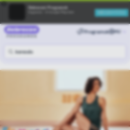
×
Debreceni Programok
MEGNYITÁS
Ingyenes - A Google Play-ben
Programok