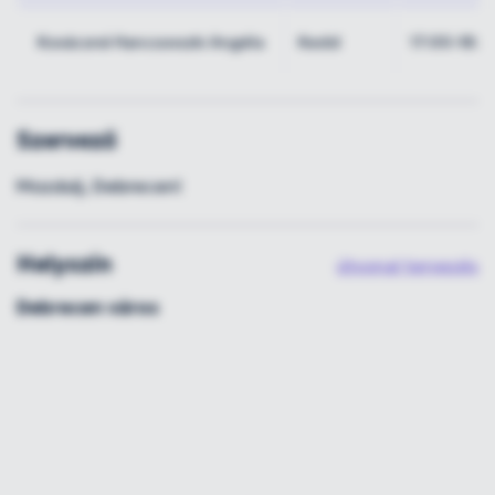
Kovácsné Hancsovszki Angéla
Kedd
17:00-18:0
Szervező
Mozdulj, Debrecen!
Helyszín
útvonal tervezés
Debrecen város